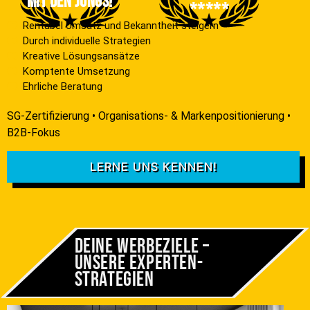
mit den jungs!
*****
Rentabel Umsatz und Bekanntheit steigern
Durch individuelle Strategien
Kreative Lösungsansätze
Komptente Umsetzung
Ehrliche Beratung
SG-Zertifizierung • Organisations- & Markenpositionierung •
B2B-Fokus
LERNE UNS KENNEN!
Deine Werbeziele –
Unsere Experten­
strategien