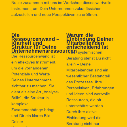
Nutze zusammen mit uns im Workshop dieses wertvolle
Instrument, um Dein Unternehmen zukunftssicher
aufzustellen und neue Perspektiven zu eröffnen.
Die
Warum die
Ressourcenwand –
Einbindung Deiner
Klarheit und
Mitarbeitenden
Struktur für Deine
entscheidend ist
Unternehmensressourcen
In der systemischen
Die Ressourcenwand ist
Beratung stehst Du nicht
ein effektives Instrument,
allein – Deine
um die vorhandenen
Mitarbeitenden sind ein
Potenziale und Werte
wesentlicher Bestandteil
Deines Unternehmens
des Prozesses. Ihre
sichtbar zu machen. Sie
Perspektiven, Erfahrungen
dient als eine Art „Analyse-
und Ideen sind wertvolle
Brille“, die Struktur in
Ressourcen, die oft
komplexe
unterschätzt werden.
Zusammenhänge bringt
Durch ihre aktive
und Dir ein klares Bild
Einbindung wird die
Deiner
Beratung nicht nur