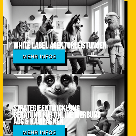
White Label Agenturleistungen
MEHR INFOS
Strategieentwicklung
Beratung für online Werbung
ADS & Kampagnen
MEHR INFOS