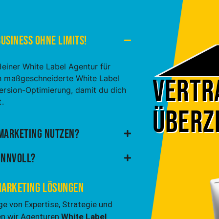
usiness ohne Limits!
deiner White Label Agentur für
Vertra
en maßgeschneiderte White Label
ersion-Optimierung, damit du dich
.
Überz
 Marketing nutzen?
innvoll?
 Marketing Lösungen
ge von Expertise, Strategie und
en wir Agenturen
White Label