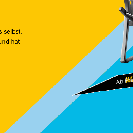
 selbst.
und hat
Ma
Ab Fre