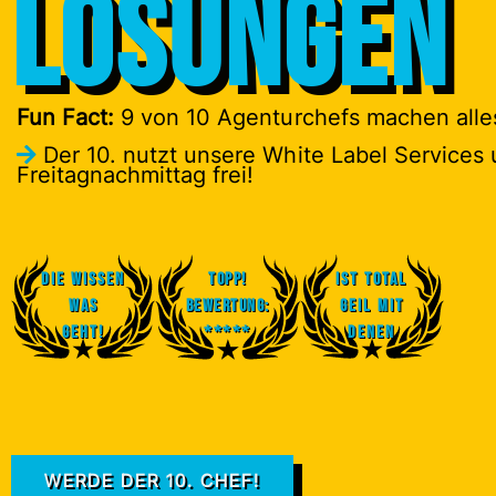
Lösungen
Fun Fact:
9 von 10 Agenturchefs machen alles
Der 10. nutzt unsere White Label Services 
Freitagnachmittag frei!
Die Wissen
Topp!
Ist total
was
Bewertung:
geil mit
geht!
*****
denen
WERDE DER 10. CHEF!