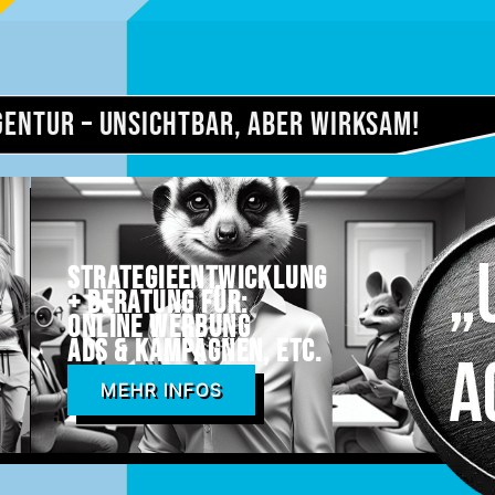
gentur – Unsichtbar, aber wirksam!​
Strategieentwicklung
+ Beratung für:
online Werbung
ADS & Kampagnen, etc.
MEHR INFOS