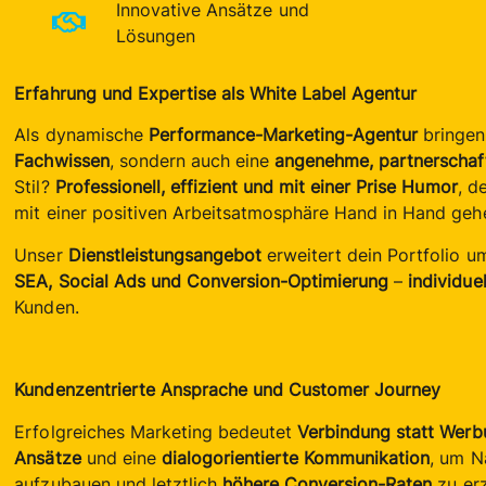
Innovative Ansätze und
Lösungen
Erfahrung und Expertise als White Label Agentur
Als dynamische
Performance-Marketing-Agentur
bringen
Fachwissen
, sondern auch eine
angenehme, partnerschaf
Stil?
Professionell, effizient und mit einer Prise Humor
, d
mit einer positiven Arbeitsatmosphäre Hand in Hand geh
Unser
Dienstleistungsangebot
erweitert dein Portfolio u
SEA, Social Ads und Conversion-Optimierung
–
individue
Kunden.
Kundenzentrierte Ansprache und Customer Journey
Erfolgreiches Marketing bedeutet
Verbindung statt Werb
Ansätze
und eine
dialogorientierte Kommunikation
, um N
aufzubauen und letztlich
höhere Conversion-Raten
zu erz