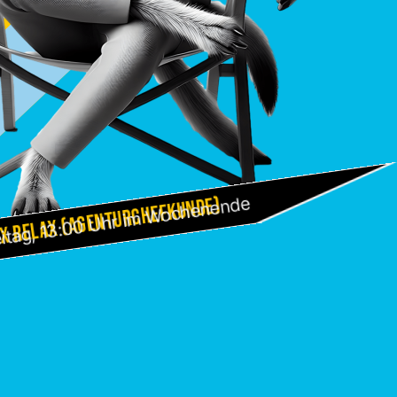
x Relax (Agenturchefkunde)
itag, 13:00 Uhr im Wochenende