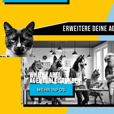
Erweitere deine A
White Label
Agenturleistungen
MEHR INFOS