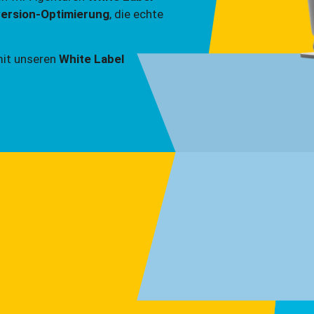
version-Optimierung
, die echte
mit unseren
White Label