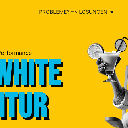
PROBLEME? => LÖSUNGEN
 Performance-
White
ntur