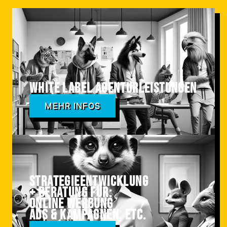
White Label Agenturleistungen
MEHR INFOS
Strategieentwicklung
+ Beratung für:
online Werbung
ADS & Kampagnen, etc.