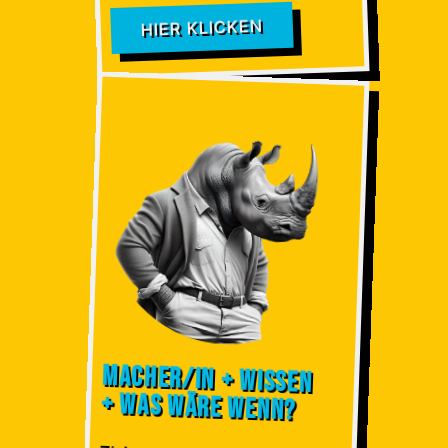
HIER KLICKEN
Macher/in + Wissen
+ Was wäre wenn?