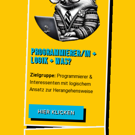
Program­mierer/IN +
Logik + Was?
Zielgruppe:
Programmierer &
Interessenten mit logischem
Ansatz zur Herangehensweise
HIER KLICKEN