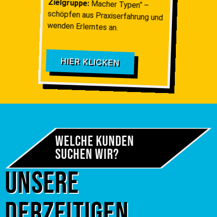
Zielgruppe:
Macher Typen“ –
schöpfen aus Praxiserfahrung und
wenden Erlerntes an.
HIER KLICKEN
Welche Kunden
Suchen wir?
Unsere
derzeitigen