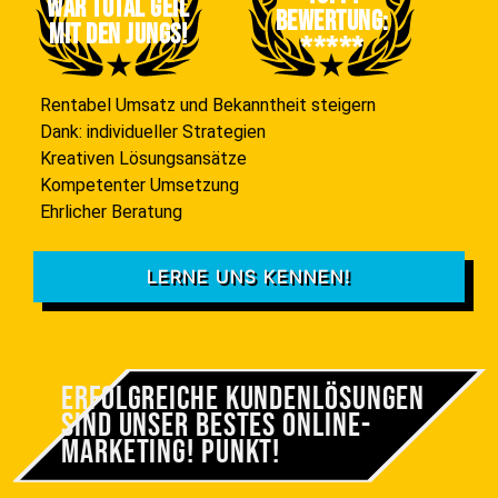
War total geil
Bewertung:
mit den jungs!
*****
Rentabel Umsatz und Bekanntheit steigern
Dank: individueller Strategien
Kreativen Lösungsansätze
Kompetenter Umsetzung
Ehrlicher Beratung
LERNE UNS KENNEN!
Erfolgreiche Kundenlösungen
sind unser bestes Online-
Marketing! Punkt!