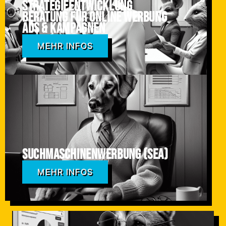
Strategieentwicklung
Beratung für online Werbung
ADS & Kampagnen
MEHR INFOS
Suchmaschinenwerbung (SEA)
MEHR INFOS