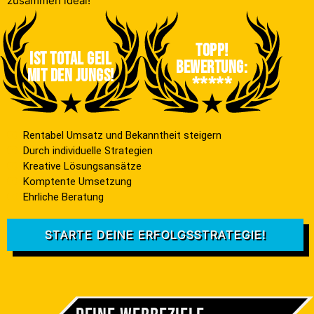
zusammen ideal!
Topp!
Ist total geil
Bewertung:
mit den jungs!
*****
Rentabel Umsatz und Bekanntheit steigern
Durch individuelle Strategien
Kreative Lösungsansätze
Komptente Umsetzung
Ehrliche Beratung
STARTE DEINE ERFOLGSSTRATEGIE!