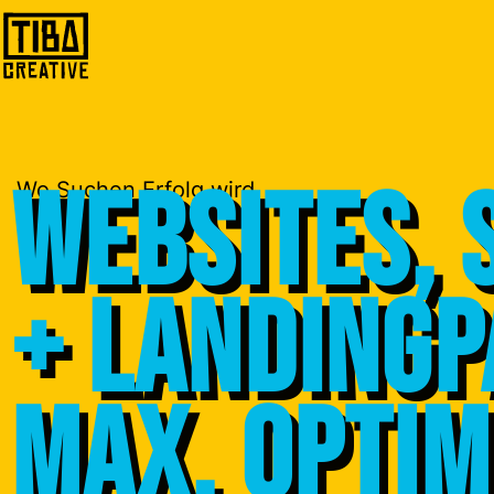
Websites, 
Wo Suchen Erfolg wird
+ Landingp
max. optim