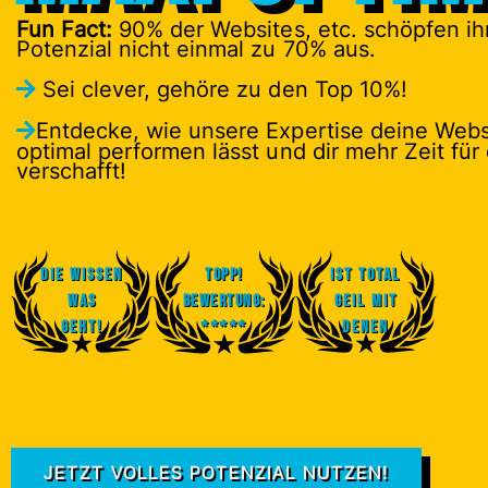
Fun Fact:
90% der Websites, etc. schöpfen ihr
Potenzial nicht einmal zu 70% aus.
Sei clever, gehöre zu den Top 10%!
Entdecke, wie unsere Expertise deine Web
optimal performen lässt und dir mehr Zeit für
verschafft!
Die Wissen
Topp!
Ist total
was
Bewertung:
geil mit
geht!
*****
denen
JETZT VOLLES POTENZIAL NUTZEN!