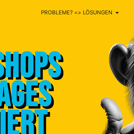
PROBLEME? => LÖSUNGEN
Shops
ages
iert