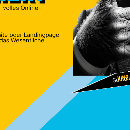
 volles Online-
site oder Landingpage
 das Wesentliche
King
Seine 