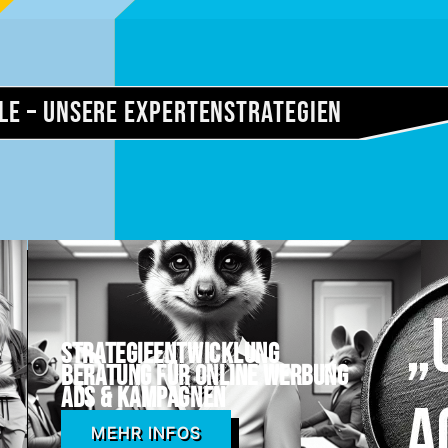
le – Unsere Experten­strategien
Strategieentwicklung
Beratung für online Werbung
ADS & Kampagnen
MEHR INFOS