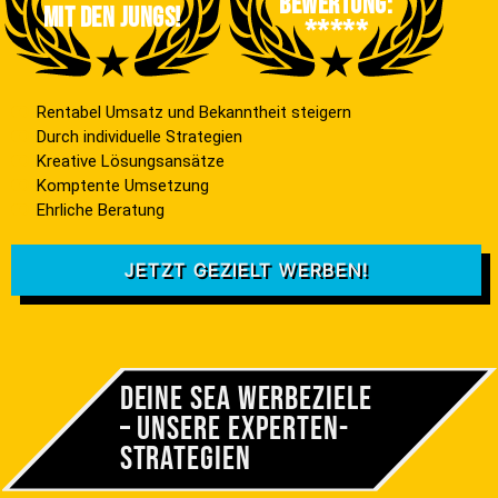
Bewertung:
mit den jungs!
*****
Rentabel Umsatz und Bekanntheit steigern
Durch individuelle Strategien
Kreative Lösungsansätze
Komptente Umsetzung
Ehrliche Beratung
JETZT GEZIELT WERBEN!
Deine SEA Werbeziele
– Unsere Experten­
strategien