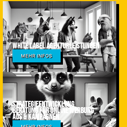
White Label Agenturleistungen
MEHR INFOS
Strategieentwicklung
Beratung für online Werbung
ADS & Kampagnen
MEHR INFOS