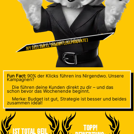
Clever bei Ads, reich an Erfolg!
IVY Sellswell (Haarpflegeprodukte)
Fun Fact:
90% der Klicks führen ins Nirgendwo. Unsere
Kampagnen?
Die führen deine Kunden direkt zu dir – und das
schon bevor das Wochenende beginnt.
Merke: Budget ist gut, Strategie ist besser und beides
zusammen ideal!
Topp!
Ist total geil