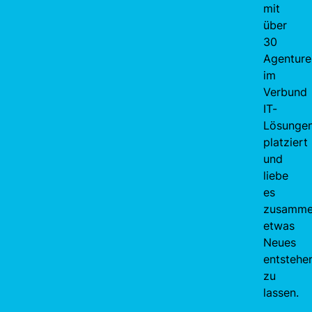
mit
über
30
Agenture
im
Verbund
IT-
Lösunge
platziert
und
liebe
es
zusamm
etwas
Neues
entstehe
zu
lassen.