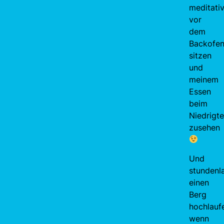
meditati
vor
dem
Backofe
sitzen
und
meinem
Essen
beim
Niedrigt
zusehen
Und
stundenl
einen
Berg
hochlauf
wenn