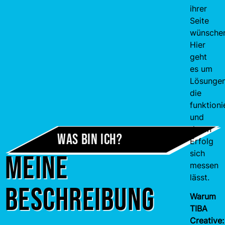
ihrer
Seite
wünsche
Hier
geht
es um
Lösungen
die
funktioni
und
deren
Was bin ich?
Erfolg
sich
Meine
messen
lässt.
Beschreibung
Warum
TIBA
Creative: