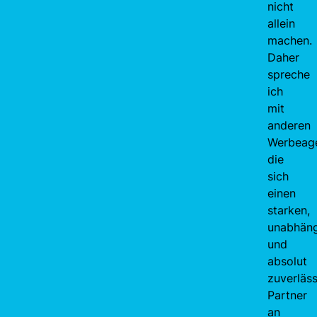
nicht
allein
machen.
Daher
spreche
ich
mit
anderen
Werbeage
die
sich
einen
starken,
unabhän
und
absolut
zuverläs
Partner
an