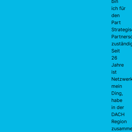
bin
ich für
den
Part
Strategi
Partners
zuständi
Seit
26
Jahre
ist
Netzwer
mein
Ding,
habe
in der
DACH
Region
zusamm