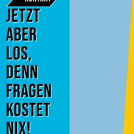
Jetzt
aber
los,
denn
Fragen
kostet
nix!