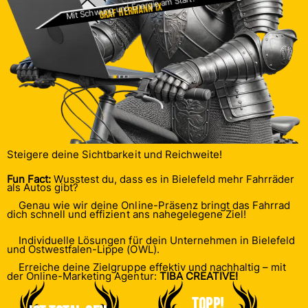
Mit Schwung und Energie am Start!
Graf Hermann IX
Steigere deine Sichtbarkeit und Reichweite!
Fun Fact:
Wusstest du, dass es in Bielefeld mehr Fahrräder
als Autos gibt?
Genau wie wir deine Online-Präsenz bringt das Fahrrad
dich schnell und effizient ans nahegelegene Ziel!
Individuelle Lösungen für dein Unternehmen in Bielefeld
und Ostwestfalen-Lippe (OWL).
Erreiche deine Zielgruppe effektiv und nachhaltig – mit
der Online-Marketing Agentur:
TIBA CREATIVE!
Topp!