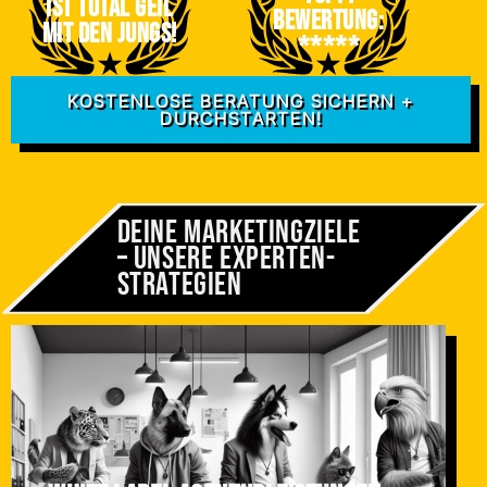
Ist total geil
Bewertung:
mit den jungs!
*****
KOSTENLOSE BERATUNG SICHERN +
DURCHSTARTEN!
Deine Marketingziele
– Unsere Experten­
strategien