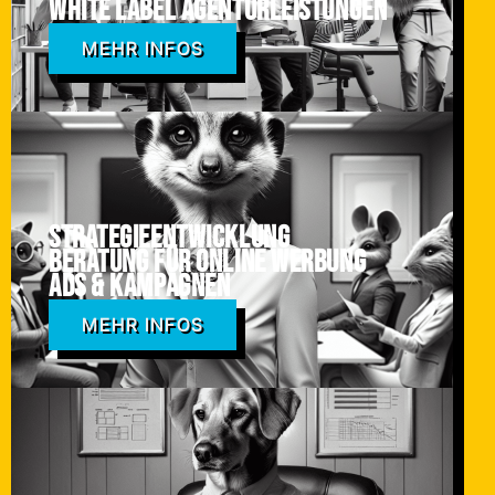
White Label Agenturleistungen
MEHR INFOS
Strategieentwicklung
Beratung für online Werbung
ADS & Kampagnen
MEHR INFOS